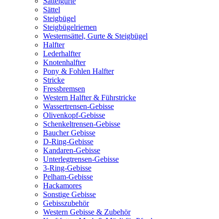
Sattelgurte
Sättel
Steigbügel
Steigbügelriemen
Westernsättel, Gurte & Steigbügel
Halfter
Lederhalfter
Knotenhalfter
Pony & Fohlen Halfter
Stricke
Fressbremsen
Western Halfter & Führstricke
Wassertrensen-Gebisse
Olivenkopf-Gebisse
Schenkeltrensen-Gebisse
Baucher Gebisse
D-Ring-Gebisse
Kandaren-Gebisse
Unterlegtrensen-Gebisse
3-Ring-Gebisse
Pelham-Gebisse
Hackamores
Sonstige Gebisse
Gebisszubehör
Western Gebisse & Zubehör