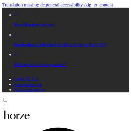
Translation missing: de.general.accessibility.skip_to_content
Top Marken
im Sale
Kostenlose Lieferung
bei Bestellungen über 99 €
30 Tage
Rückgabegarantie*
horze CLUB
Kundenservice
Rücksendungen