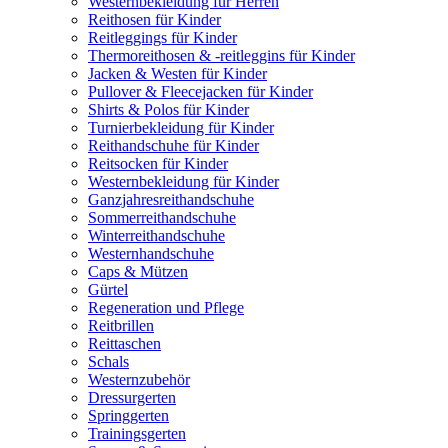
Westernbekleidung für Herren
Reithosen für Kinder
Reitleggings für Kinder
Thermoreithosen & -reitleggins für Kinder
Jacken & Westen für Kinder
Pullover & Fleecejacken für Kinder
Shirts & Polos für Kinder
Turnierbekleidung für Kinder
Reithandschuhe für Kinder
Reitsocken für Kinder
Westernbekleidung für Kinder
Ganzjahresreithandschuhe
Sommerreithandschuhe
Winterreithandschuhe
Westernhandschuhe
Caps & Mützen
Gürtel
Regeneration und Pflege
Reitbrillen
Reittaschen
Schals
Westernzubehör
Dressurgerten
Springgerten
Trainingsgerten