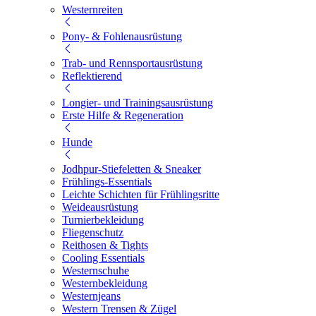
Westernreiten
Pony- & Fohlenausrüstung
Trab- und Rennsportausrüstung
Reflektierend
Longier- und Trainingsausrüstung
Erste Hilfe & Regeneration
Hunde
Jodhpur-Stiefeletten & Sneaker
Frühlings-Essentials
Leichte Schichten für Frühlingsritte
Weideausrüstung
Turnierbekleidung
Fliegenschutz
Reithosen & Tights
Cooling Essentials
Westernschuhe
Westernbekleidung
Westernjeans
Western Trensen & Zügel