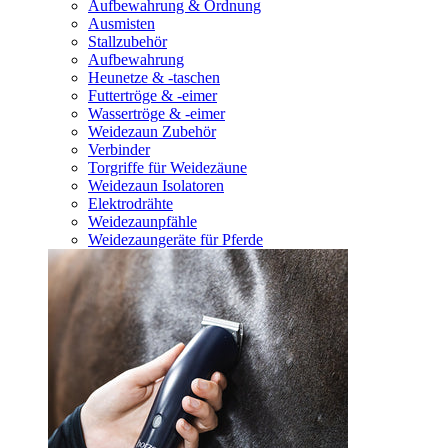
Aufbewahrung & Ordnung
Ausmisten
Stallzubehör
Aufbewahrung
Heunetze & -taschen
Futtertröge & -eimer
Wassertröge & -eimer
Weidezaun Zubehör
Verbinder
Torgriffe für Weidezäune
Weidezaun Isolatoren
Elektrodrähte
Weidezaunpfähle
Weidezaungeräte für Pferde