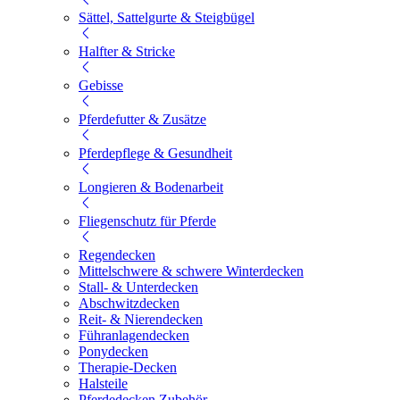
Sättel, Sattelgurte & Steigbügel
Halfter & Stricke
Gebisse
Pferdefutter & Zusätze
Pferdepflege & Gesundheit
Longieren & Bodenarbeit
Fliegenschutz für Pferde
Regendecken
Mittelschwere & schwere Winterdecken
Stall- & Unterdecken
Abschwitzdecken
Reit- & Nierendecken
Führanlagendecken
Ponydecken
Therapie-Decken
Halsteile
Pferdedecken Zubehör