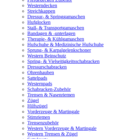
Westerndecken
Streichkappen
Dressur- & Springgamaschen
Hufglocken
Stall- & Transportgamaschen
Bandagen & -unterlagen
Therapie- & Kühlgamaschen
Hufschuhe & Medizinische Hufschuhe
Sprung- & Karpalgelenkschoner
Western Beinschutz
Spring- & Vielseitigkeitsschabracken
Dressurschabracken
Ohrenhauben
Sattelpads
Westernpads
Schabracken-Zubehör
Trensen & Nasenriemen
Zügel
Hilfszügel
Vorderzeuge & Martingale
Stirnriemen
Trensenzubehör
Western Vorderzeuge & Martingale
Western Trensen & Zügel