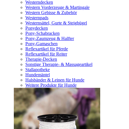
Westerndecken
Western Vorderzeuge & Martingale
Western Gebisse & Zubehör
Westernpads
Westernsättel, Gurte & Steigbügel
Ponydecken
Pony-Schabracken
Pony-Zaumzeug & Halfter
Pony-Gamaschen
Reflexartikel für Pferde
Reflexartikel für Reiter
Therapie-Decken
Sonstige Therapie- & Massageartikel
Stallapotheke
Hundemäntel
Halsbänder & Leinen für Hunde
Weitere Produkte für Hunde