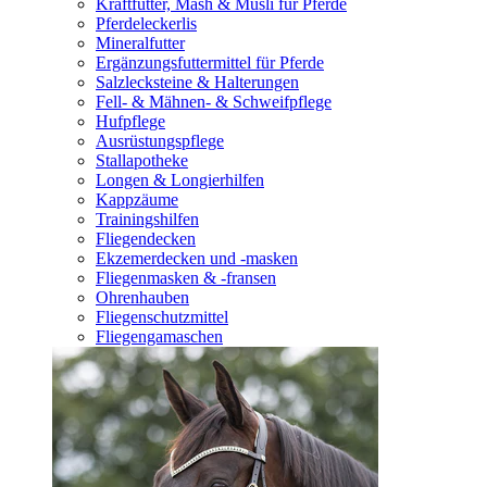
Kraftfutter, Mash & Müsli für Pferde
Pferdeleckerlis
Mineralfutter
Ergänzungsfuttermittel für Pferde
Salzlecksteine & Halterungen
Fell- & Mähnen- & Schweifpflege
Hufpflege
Ausrüstungspflege
Stallapotheke
Longen & Longierhilfen
Kappzäume
Trainingshilfen
Fliegendecken
Ekzemerdecken und -masken
Fliegenmasken & -fransen
Ohrenhauben
Fliegenschutzmittel
Fliegengamaschen