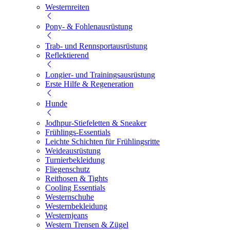
Westernreiten
Pony- & Fohlenausrüstung
Trab- und Rennsportausrüstung
Reflektierend
Longier- und Trainingsausrüstung
Erste Hilfe & Regeneration
Hunde
Jodhpur-Stiefeletten & Sneaker
Frühlings-Essentials
Leichte Schichten für Frühlingsritte
Weideausrüstung
Turnierbekleidung
Fliegenschutz
Reithosen & Tights
Cooling Essentials
Westernschuhe
Westernbekleidung
Westernjeans
Western Trensen & Zügel