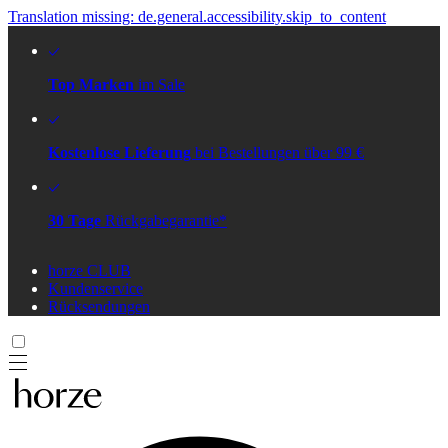
Translation missing: de.general.accessibility.skip_to_content
Top Marken
im Sale
Kostenlose Lieferung
bei Bestellungen über 99 €
30 Tage
Rückgabegarantie*
horze CLUB
Kundenservice
Rücksendungen