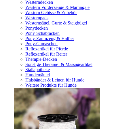
Westerndecken
Western Vorderzeuge & Martingale
Western Gebisse & Zubehör
Westernpads
Westernsättel, Gurte & Steigbügel
Ponydecken
Pony-Schabracken
Pony-Zaumzeug & Halfter
Pony-Gamaschen
Reflexartikel für Pferde
Reflexartikel für Reiter
Therapie-Decken
Sonstige Therapie- & Massageartikel
Stallapotheke
Hundemäntel
Halsbänder & Leinen für Hunde
Weitere Produkte für Hunde