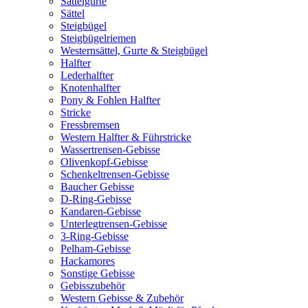
Sattelgurte
Sättel
Steigbügel
Steigbügelriemen
Westernsättel, Gurte & Steigbügel
Halfter
Lederhalfter
Knotenhalfter
Pony & Fohlen Halfter
Stricke
Fressbremsen
Western Halfter & Führstricke
Wassertrensen-Gebisse
Olivenkopf-Gebisse
Schenkeltrensen-Gebisse
Baucher Gebisse
D-Ring-Gebisse
Kandaren-Gebisse
Unterlegtrensen-Gebisse
3-Ring-Gebisse
Pelham-Gebisse
Hackamores
Sonstige Gebisse
Gebisszubehör
Western Gebisse & Zubehör