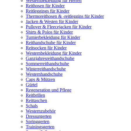
Westernbekleidung für Herren
Reithosen für Kinder
Reitleggings für Kinder
Thermoreithosen & -reitleggins für Kinder
Jacken & Westen für Kinder
Pullover & Fleecejacken für Kinder
Shirts & Polos für Kinder
Turnierbekleidung für Kinder
Reithandschuhe für Kinder
Reitsocken für Kinder
Westernbekleidung für Kinder
Ganzjahresreithandschuhe
Sommerreithandschuhe
Winterreithandschuhe
Westernhandschuhe
Caps & Mützen
Gürtel
Regeneration und Pflege
Reitbrillen
Reittaschen
Schals
Westernzubehör
Dressurgerten
Springgerten
Trainingsgerten