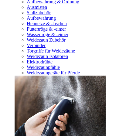
Aufbewahrung & Ordnung
Ausmisten
Stallzubehör
Aufbewahrung
Heunetze & -taschen
Futtertröge & -eimer
Wassertröge & -eimer
Weidezaun Zubehör
Verbinder
Torgriffe für Weidezäune
Weidezaun Isolatoren
Elektrodrähte
Weidezaunpfähle
Weidezaungeräte für Pferde