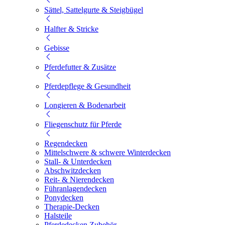
Sättel, Sattelgurte & Steigbügel
Halfter & Stricke
Gebisse
Pferdefutter & Zusätze
Pferdepflege & Gesundheit
Longieren & Bodenarbeit
Fliegenschutz für Pferde
Regendecken
Mittelschwere & schwere Winterdecken
Stall- & Unterdecken
Abschwitzdecken
Reit- & Nierendecken
Führanlagendecken
Ponydecken
Therapie-Decken
Halsteile
Pferdedecken Zubehör