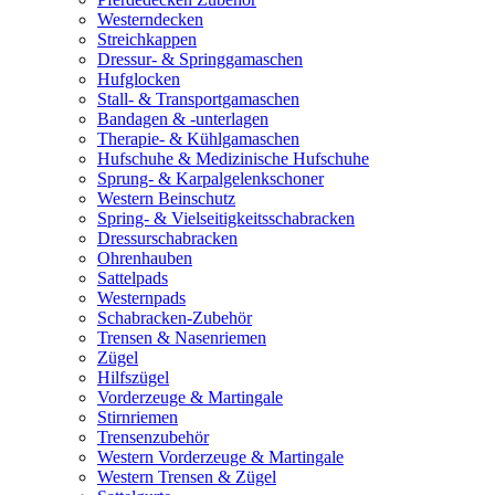
Westerndecken
Streichkappen
Dressur- & Springgamaschen
Hufglocken
Stall- & Transportgamaschen
Bandagen & -unterlagen
Therapie- & Kühlgamaschen
Hufschuhe & Medizinische Hufschuhe
Sprung- & Karpalgelenkschoner
Western Beinschutz
Spring- & Vielseitigkeitsschabracken
Dressurschabracken
Ohrenhauben
Sattelpads
Westernpads
Schabracken-Zubehör
Trensen & Nasenriemen
Zügel
Hilfszügel
Vorderzeuge & Martingale
Stirnriemen
Trensenzubehör
Western Vorderzeuge & Martingale
Western Trensen & Zügel