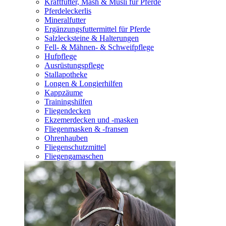
Kraftfutter, Mash & Müsli für Pferde
Pferdeleckerlis
Mineralfutter
Ergänzungsfuttermittel für Pferde
Salzlecksteine & Halterungen
Fell- & Mähnen- & Schweifpflege
Hufpflege
Ausrüstungspflege
Stallapotheke
Longen & Longierhilfen
Kappzäume
Trainingshilfen
Fliegendecken
Ekzemerdecken und -masken
Fliegenmasken & -fransen
Ohrenhauben
Fliegenschutzmittel
Fliegengamaschen